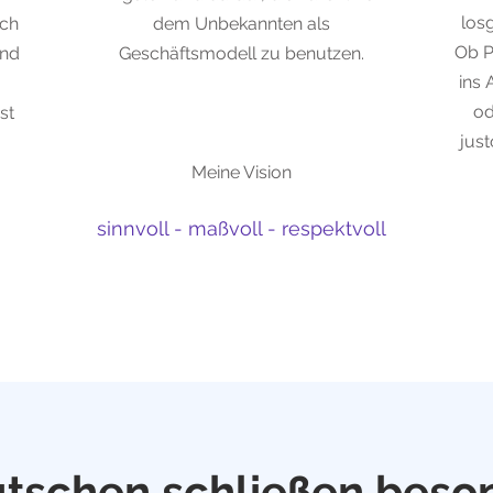
losg
ich
dem Unbekannten als
Ob P
und
Geschäftsmodell zu benutzen.
ins 
od
st
jus
Meine Vision
sinnvoll - maßvoll - respektvoll
tschen schließen beso