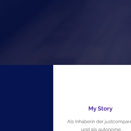
Ich bi
u
analys
My Story
Als Inhaberin der justcompar
und als autonome