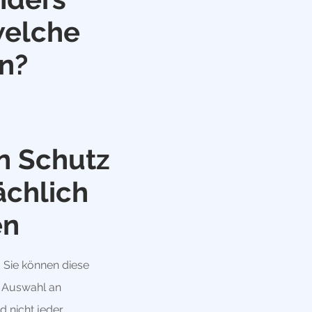
welche
n?
n Schutz
ächlich
en
. Sie können diese
e Auswahl an
d nicht jeder