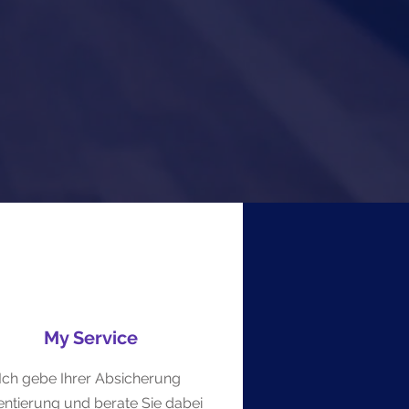
zen Sie
nd
 besten
My Service
Ich gebe Ihrer Absicherung
entierung und berate Sie dabei