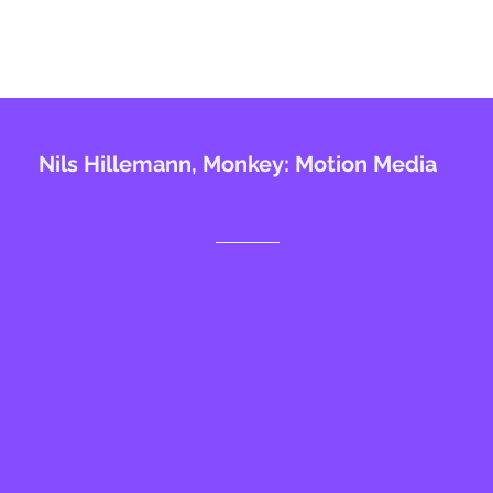
Nils Hillemann, Monkey: Motion Media
.. ich fühle mich end
 aufgehoben und 