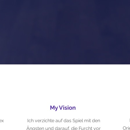
n Romy Boldt - Inhaberin der justcomparex. Nut
nseren Sachverstand. Wir verwenden Fakten u
ieren ergebnisoffen. Damit sichern Sie sich die
Leistungen für Ihre Lebenssituation.
My Vision
ex
Ich verzichte auf das Spiel mit den
Ori
Ängsten und darauf, die Furcht vor