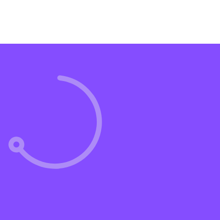
lich
kann